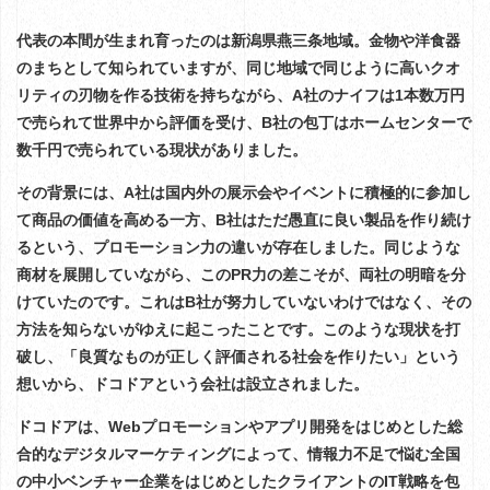
代表の本間が生まれ育ったのは新潟県燕三条地域。金物や洋食器
のまちとして知られていますが、同じ地域で同じように高いクオ
リティの刃物を作る技術を持ちながら、A社のナイフは1本数万円
で売られて世界中から評価を受け、B社の包丁はホームセンターで
数千円で売られている現状がありました。
その背景には、A社は国内外の展示会やイベントに積極的に参加し
て商品の価値を高める一方、B社はただ愚直に良い製品を作り続け
るという、プロモーション力の違いが存在しました。同じような
商材を展開していながら、このPR力の差こそが、両社の明暗を分
けていたのです。これはB社が努力していないわけではなく、その
方法を知らないがゆえに起こったことです。このような現状を打
破し、「良質なものが正しく評価される社会を作りたい」という
想いから、ドコドアという会社は設立されました。
ドコドアは、Webプロモーションやアプリ開発をはじめとした総
合的なデジタルマーケティングによって、情報力不足で悩む全国
の中小ベンチャー企業をはじめとしたクライアントのIT戦略を包